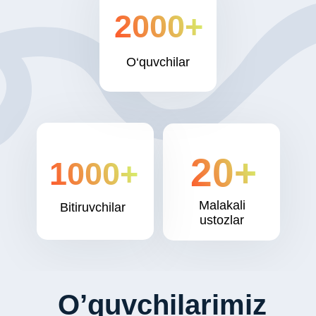
2000+
O‘quvchilar
20+
1000+
Malakali
Bitiruvchilar
ustozlar
O’quvchilarimiz