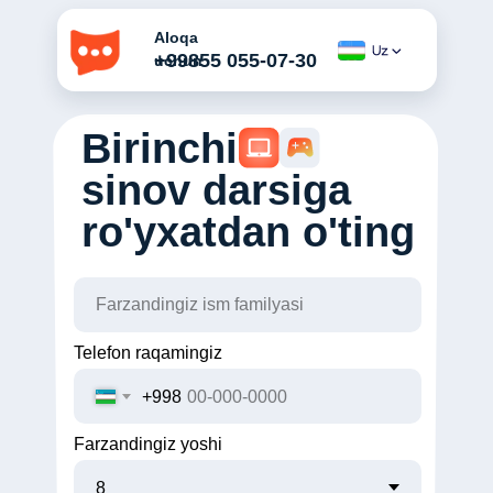
Aloqa
+99855 055-07-30
uchun
Birinchi
sinov darsiga
ro'yxatdan o'ting
Telefon raqamingiz
+998
Farzandingiz yoshi