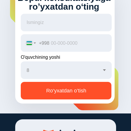
ro’yxatdan o‘ting
+998
O'quvchining yoshi
Ro‘yxatdan o’tish