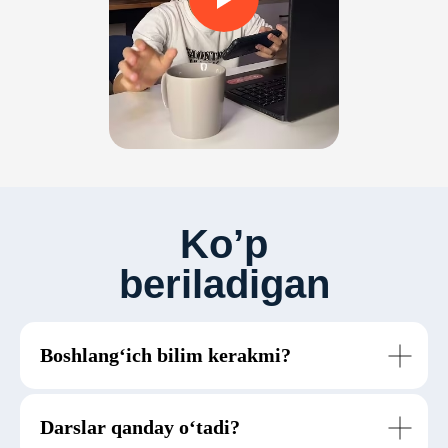
Ko’p
beriladigan
savollar
Boshlang‘ich bilim kerakmi?
Darslar qanday o‘tadi?