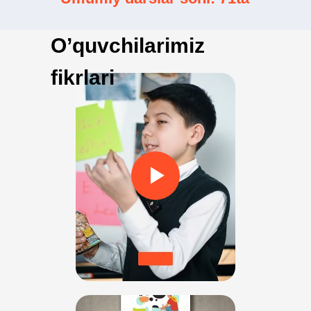
O’quvchilarimiz
fikrlari