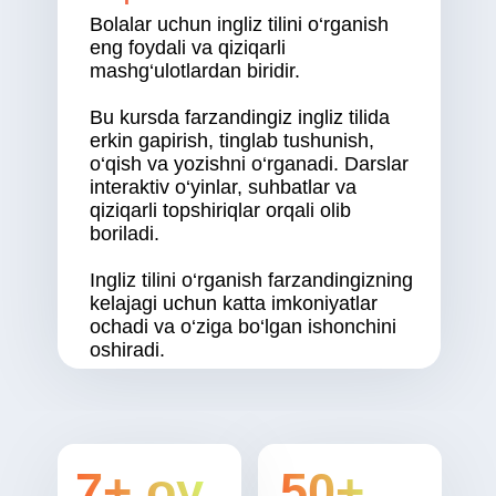
Bolalar uchun ingliz tilini o‘rganish
eng foydali va qiziqarli
mashg‘ulotlardan biridir.
Bu kursda farzandingiz ingliz tilida
erkin gapirish, tinglab tushunish,
o‘qish va yozishni o‘rganadi. Darslar
interaktiv o‘yinlar, suhbatlar va
qiziqarli topshiriqlar orqali olib
boriladi.
Ingliz tilini o‘rganish farzandingizning
kelajagi uchun katta imkoniyatlar
ochadi va o‘ziga bo‘lgan ishonchini
oshiradi.
7+ oy
50+