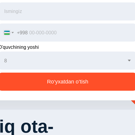
+998
O'quvchining yoshi
Ro‘yxatdan o’tish
iq ota-