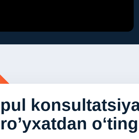
pul konsultatsiy
ro’yxatdan o‘ting