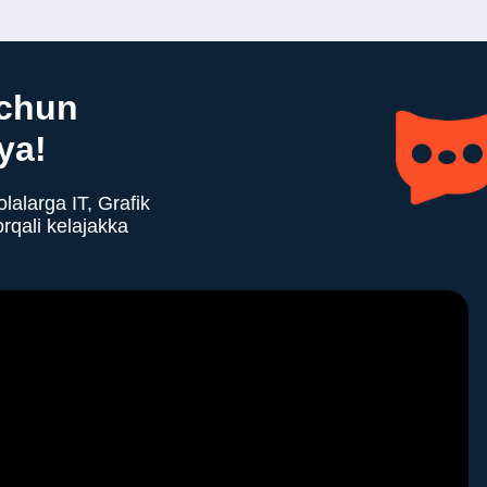
uchun
ya!
alarga IT, Grafik
 orqali kelajakka