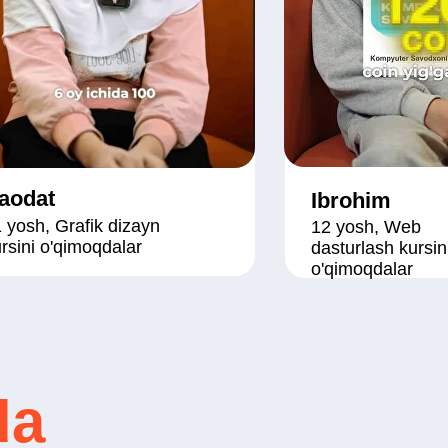
aodat
Ibrohim
 yosh, Grafik dizayn
12 yosh, Web
rsini o'qimoqdalar
dasturlash kursin
o'qimoqdalar
da