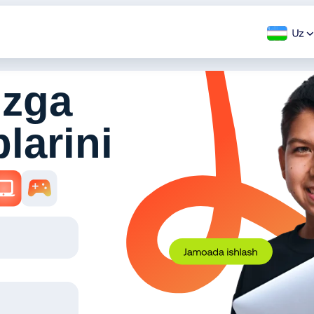
izga
larini