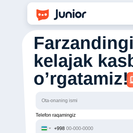
Farzanding
kelajak kasb
o’rgatamiz!
Telefon raqamingiz
+998