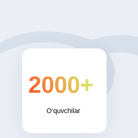
2000+
O‘quvchilar