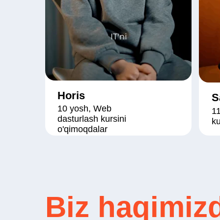
Horis
S
10 yosh, Web
11
dasturlash kursini
ku
o'qimoqdalar
Biz haqimiz