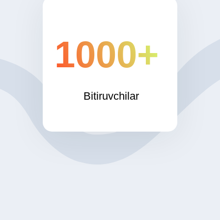
1000+
Bitiruvchilar