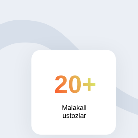
20+
Malakali
ustozlar