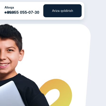
Aloqa
Ariza qoldirish
+99855 055-07-30
uchun